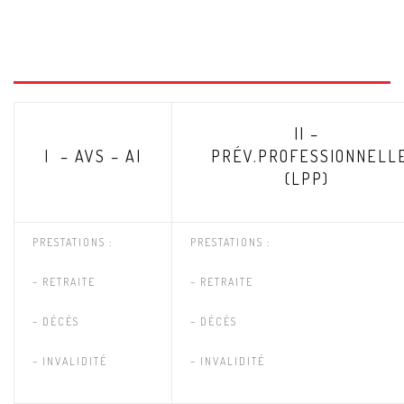
II –
I – AVS – AI
PRÉV.PROFESSIONNELL
(LPP)
PRESTATIONS :
PRESTATIONS :
– RETRAITE
– RETRAITE
– DÉCÈS
– DÉCÈS
– INVALIDITÉ
– INVALIDITÉ